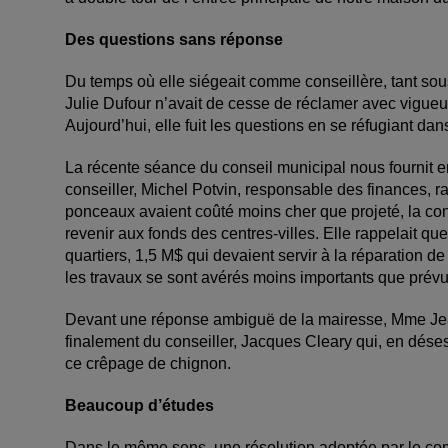
Des questions sans réponse
Du temps où elle siégeait comme conseillère, tant sou
Julie Dufour n’avait de cesse de réclamer avec vigueu
Aujourd’hui, elle fuit les questions en se réfugiant d
La récente séance du conseil municipal nous fournit en
conseiller, Michel Potvin, responsable des finances, ra
ponceaux avaient coûté moins cher que projeté, la consei
revenir aux fonds des centres-villes. Elle rappelait que
quartiers, 1,5 M$ qui devaient servir à la réparation 
les travaux se sont avérés moins importants que prévu
Devant une réponse ambiguë de la mairesse, Mme Jean 
finalement du conseiller, Jacques Cleary qui, en désespo
ce crêpage de chignon.
Beaucoup d’études
Dans le même sens, une résolution adoptée par le comit