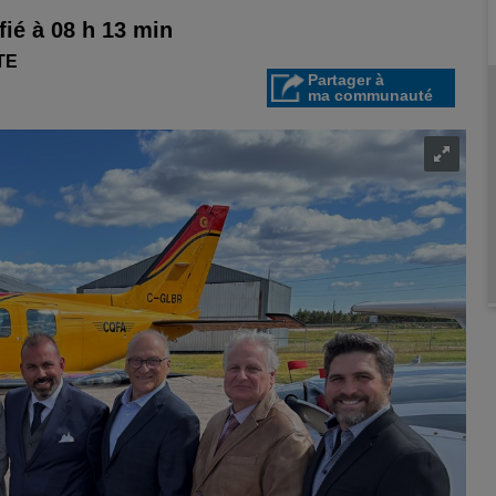
ié à 08 h 13 min
TE
Partager à
ma communauté