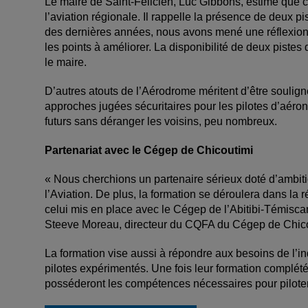
Le maire de Saint-Félicien, Luc Gibbons, estime que c
l’aviation régionale. Il rappelle la présence de deux 
des dernières années, nous avons mené une réflexion 
les points à améliorer. La disponibilité de deux pistes 
le maire.
D’autres atouts de l’Aérodrome méritent d’être souligné
approches jugées sécuritaires pour les pilotes d’aér
futurs sans déranger les voisins, peu nombreux.
Partenariat avec le Cégep de Chicoutimi
« Nous cherchions un partenaire sérieux doté d’ambiti
l’Aviation. De plus, la formation se déroulera dans 
celui mis en place avec le Cégep de l’Abitibi-Témis
Steeve Moreau, directeur du CQFA du Cégep de Chico
La formation vise aussi à répondre aux besoins de l’i
pilotes expérimentés. Une fois leur formation complétée
posséderont les compétences nécessaires pour piloter »