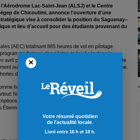
ec l’Aérodrome Lac-Saint-Jean (ALSJ) et le Centre
égep de Chicoutimi, annonce l’ouverture d’une
stratégique vise à consolider la position du Saguenay–
que et lieu d’accueil pour des étudiants provenant du
ales (AEC) totalisant 885 heures de vol en pilotage
 programme formera des pilotes spécialisés dans le
avril prochain, à l’ALSJ. Elle vise à pallier au fait que le
×
ent aux étudiants détenant une citoyenneté canadienne.
hortes de 30 étudiants.
comme lieu où se croisent la passion québécoise pour
partout. Nous offrirons une formation complète en
scriptions débuteront dans deux ou trois semaines par
Étienne, président d’Altitude Centre de l’Aviation, lors
Votre résumé quotidien
de l'actualité locale.
Livré entre 16 h et 18 h.