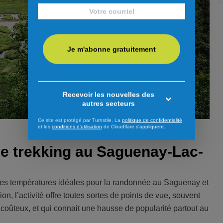
Je m'abonne gratuitement
Recevoir les nouvelles des
autres secteurs
Ce site est protégé par Turnstile. La
politique de confidentialité
et les
conditions d'utilisation
de Cloudflare s'appliquent.
 le trekking au Saguenay-Lac-
e des températures idéales pour la randonnée au Saguenay et
on, l’activité offre toutes sortes de points de vue, souvent
u coûteux, et qui connait une hausse de popularité partout au