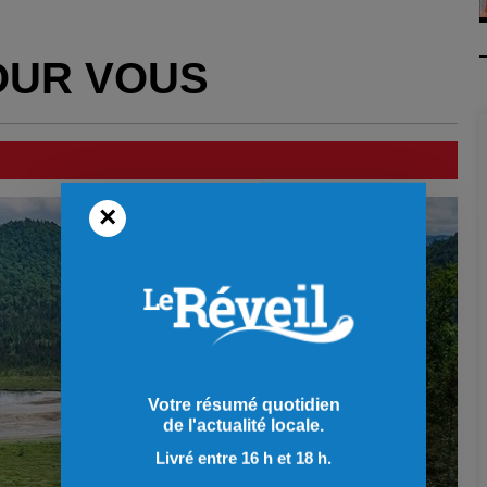
OUR VOUS
×
Votre résumé quotidien
de l'actualité locale.
Livré entre 16 h et 18 h.