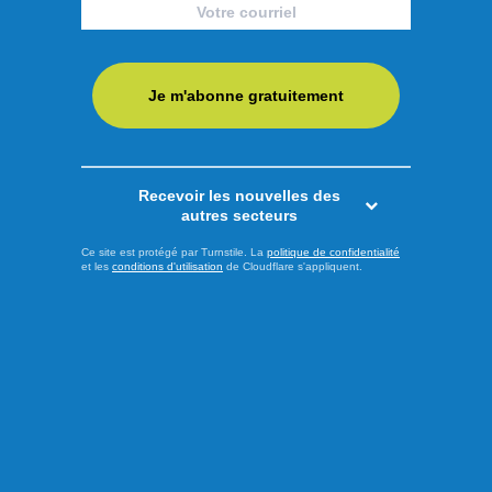
l'exploitation du phosphate
Le gouvernement fédéral injecte près de 5 millions de
dollars dans le développement des infrastructures liées au
Je m'abonne gratuitement
gisement de phosphate Bégin-Lamarche, au Saguenay-
Lac-Saint-Jean L'annonce a été faite aujourd'hui par
Ressources naturelles Canada qui accorde à First
Recevoir les nouvelles des
Phosphate, propriétaire du gisement, une aide totalisant 4
autres secteurs
842 937 $. De cette ...
Ce site est protégé par Turnstile. La
politique de confidentialité
et les
conditions d'utilisation
de Cloudflare s'appliquent.
LIRE LA SUITE
Économie