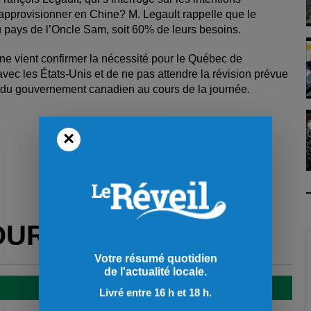
s’approvisionner en Chine? M. Legault rappelle que le
 pays de l’Oncle Sam, soit 60% de leurs besoins.
ine vient confirmer la nécessité pour le Québec de
vec les États-Unis et de ne pas attendre la révision prévue
lle du gouvernement canadien au cours de la journée.
×
OUR VOUS
Votre résumé quotidien
de l'actualité locale.
Livré entre 16 h et 18 h.