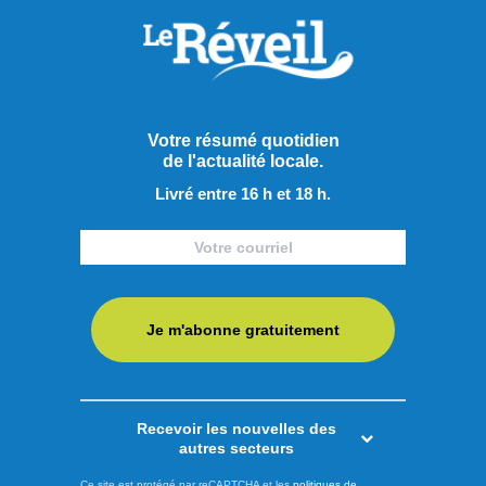
Votre résumé quotidien
de l'actualité locale.
Livré entre 16 h et 18 h.
Je m'abonne gratuitement
Publié hier à 6h37
63 artistes régionaux dans
les centres-villes de
Recevoir les nouvelles des
autres secteurs
Saguenay
Ce site est protégé par reCAPTCHA et les
politiques de