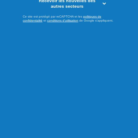
Recevoir les nouvelles des
autres secteurs
Ce site est protégé par reCAPTCHA et les
politiques de
confidentialité
et
conditions d'utilisation
de Google s'appliquent.
Publié hier à 12h30
79 appartements sans
stationnements
Comment les conseillers de la ville de Saguenay, ceux qui
étaient là il y a tout juste un an, ont-ils pu accepter un tel
projet? Accorder 4,5 millions $ en incitatifs à un promoteur
pour la construction d’un immeuble de 79 logements, qui ne
bénéficieront d’aucun espace de stationnement. Vu ainsi,
c’est inacceptable. Il faut chercher plus loin ...
LIRE LA SUITE