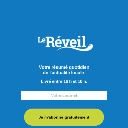
Zoothérapie Mamma Mia désire décloisonner les notions
reçues sur les moyens d’aide alternatifs, pour faire
découvrir la pratique. D’ailleurs,
l’entreprise travaille désormais en partenariat avec le
Centre intégré universitaire de santé et de services sociaux
(CIUSSS) du Saguenay-Lac-Saint-Jean et poursuit sa
collaboration avec la DPJ pour faire connaître les
bienfaits et avantages de cette approche d’intervention
professionnelle.
Votre résumé quotidien
de l'actualité locale.
Partager à ma communauté
Livré entre 16 h et 18 h.
RECOMMANDÉS POUR VOUS
Je m'abonne gratuitement
Actualités