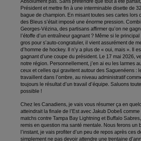
Absolument pas. Sans prétendre que tout a été parfait, l’
Président et mettre fin à une interminable disette de 32
bague de champion. En misant toutes ses cartes lors de
des Bleus s’était imposé une énorme pression. Combien
Georges-Vézina, des partisans affirmer qu’on ne gagner
l’étoffe d’un entraîneur gagnant ? Même si le principal 
gros pour s’auto-congratuler, il vient assurément de me
d’homme de hockey. Il n’y a plus de « oui, mais ». Il es
gagnant d’une coupe du président. Le 17 mai 2026, ver
notre région. Personnellement, j’en ai eu les larmes a
ceux et celles qui gravitent autour des Saguenéens : l
travaillent dans l’ombre, au niveau administratif comm
toujours le résultat d’un travail d’équipe. Saluons toute
possible !
Chez les Canadiens, je vais vous résumer ça en quelq
atteindrait la finale de l’Est avec Jakub Dobeš comme 
matchs contre Tampa Bay Lightning et Buffalo Sabres
remis en question ma santé mentale. Nous ferons un b
l’instant, je vais profiter d’un peu de repos après ces
simplement ne pas devoir attendre une trentaine d’ann