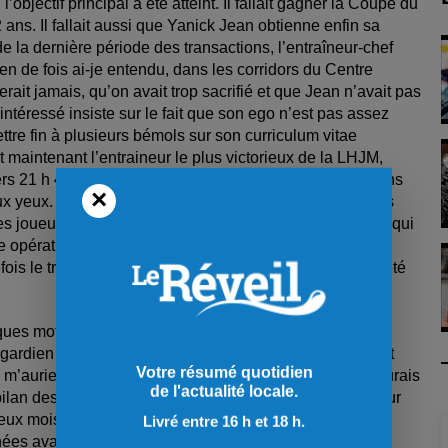
objectif principal a été atteint. Il fallait gagner la Coupe du
 ans. Il fallait aussi que Yanick Jean obtienne enfin sa
 la dernière période des transactions, l’entraîneur-chef
 de fois ai-je entendu, dans les corridors du Centre
ait jamais, qu’on avait trop sacrifié et que Jean n’avait pas
intéressé insiste sur le fait que son ego n’est pas assez
ttre fin à plusieurs bémols sur son curriculum vitae
t maintenant l’entraineur le plus victorieux de la LHJM,
s 21 h 40, ça faisait du bien de voir des champions dans
×
ux yeux. Bravo et merci à Yanick Jean, mais aussi à tous
es joueurs, le personnel hockey et toutes les personnes qui
e opérationnel. Parce qu’au final, un championnat est
fois le travail du grand boss sans qui tout cela n’aurait été
ues mots. Si je vous avais dit en novembre que le CH
gardien partant, après avoir remporté des séries en sept
Votre résumé quotidien
, m’auriez-vous cru ? Probablement pas. Moi-même, j’aurais
de l'actualité locale.
ilan des Canadiens lors de la prochaine chronique. Pour
 deux mois de séries particulièrement intenses. J’espère
Livré entre 16 h et 18 h.
ées avant de revivre de telles émotions.