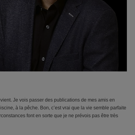
 vient. Je vois passer des publications de mes amis en
scine, à la pêche. Bon, c’est vrai que la vie semble parfaite
rconstances font en sorte que je ne prévois pas être très