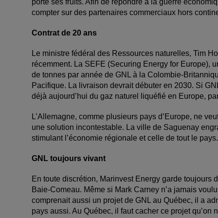
porté ses fruits. Afin de répondre à la guerre économ
compter sur des partenaires commerciaux hors contine
Contrat de 20 ans
Le ministre fédéral des Ressources naturelles, Tim Ho
récemment. La SEFE (Securing Energy for Europe), un
de tonnes par année de GNL à la Colombie-Britannique,
Pacifique. La livraison devrait débuter en 2030. Si GN
déjà aujourd’hui du gaz naturel liquéfié en Europe, pa
L’Allemagne, comme plusieurs pays d’Europe, ne veut 
une solution incontestable. La ville de Saguenay engr
stimulant l’économie régionale et celle de tout le pays.
GNL toujours vivant
En toute discrétion, Marinvest Energy garde toujours d
Baie-Comeau. Même si Mark Carney n’a jamais voulu c
comprenait aussi un projet de GNL au Québec, il a ad
pays aussi. Au Québec, il faut cacher ce projet qu’on ne