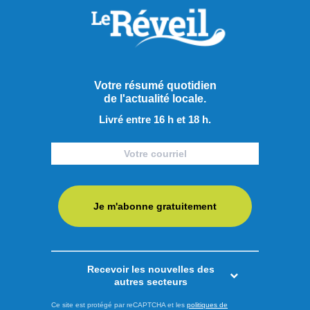
sont trop forts
Les Diamants de Québec ont démontré une fois de plus
pourquoi ils trônent au sommet du classement général du
circuit de baseball junior élite québécois. La formation de la
capitale nationale a battu facilement les Voyageurs de
Votre résumé quotidien
Jonquière 10 à 2 mardi soir au stade Richard-Desmeules.
de l'actualité locale.
Le partant des locaux, Olivier Sanschagrin, connaît un rare
Livré entre 16 h et 18 h.
...
LIRE LA SUITE
Sports
Je m'abonne gratuitement
Recevoir les nouvelles des
autres secteurs
Ce site est protégé par reCAPTCHA et les
politiques de