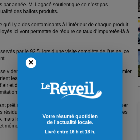
nes par année.
M. Lagacé soutient que ce n’est pas
alité des ballots produits.
re qu’il y a des contaminants à l’intérieur de chaque produit
loyés ici vont permettre de réduire ce taux d’impuretés-là à
rvés par le 92,5, lors d’une visite complète de l’usine, ce
nt.
×
 vider au centre de tri, où elles sont étalées sur le premier
ent les ordures selon la matière qui les constituent. Ce
air et d’aimants, facilitant grandement le travail de la
mitations fonctionnelles.
étant prêt à accueillir de nouveaux équipements et d’évoluer
siduelles. De plus, l’ancien centre de tri gérait déjà les
Votre résumé quotidien
, mais le nouveau accueillera aussi des matières
de l'actualité locale.
d et même de Charlevoix.
Livré entre 16 h et 18 h.