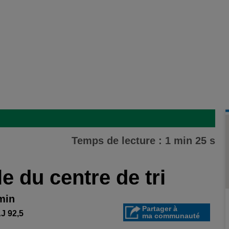
Temps de lecture : 1 min 25 s
le du centre de tri
 min
Partager à
 92,5
ma communauté