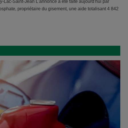
ac-Saint-Jean L'annonce a été faite aujourd'hui par
phate, propriétaire du gisement, une aide totalisant 4 842