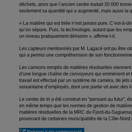
déchets, alors que l’ancien centre traitait 20 000 ton
seulement sa quantité qui a augmenté, mais aussi la qu
« La matière qui est triée n’est jamais pure. C’est-à-di
qu’on sépare. Puis, la technologie, autant que les emp
un niveau pratiquement dérisoire », affirme-t-il.
Les capteurs mentionnés par M. Lagacé ont pu être obse
qui a permis une compréhension de son fonctionneme
Les camions remplis de matières résiduelles viennent se
d’une longue chaîne de convoyeurs qui emmènent et tri
travail est effectué par un système de caméra, de jets d’
soixantaine d’employés, dont une partie vit avec des li
Le centre de tri a été construit en “pensant au futur”, 
en même temps que les normes de gestion de matières ré
matières résiduelles de la MRC du Fjord-du-Saguenay
provenant de certaines municipalités de la Côte-Nor
Partager à ma communauté