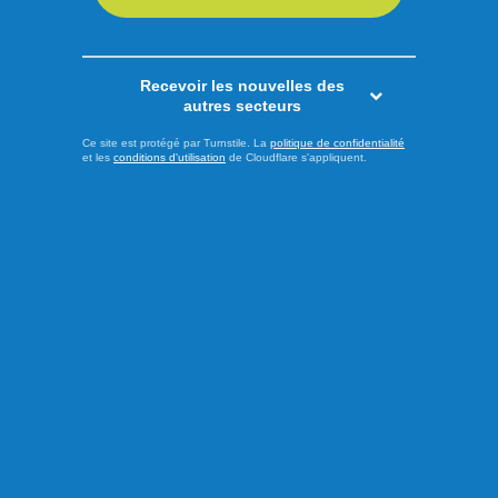
Recevoir les nouvelles des
autres secteurs
Ce site est protégé par Turnstile. La
politique de confidentialité
et les
conditions d'utilisation
de Cloudflare s'appliquent.
Publié à 12h00
Seize artistes en route vers la
Grande Finale Desjardins
Les noms des finalistes de l’édition 2026 du Festival de la
chanson de Saint-Ambroise ont été dévoilés à l’issue de la
dernière demi-finale présentée jeudi soir à l’Amphithéâtre
Marcel-Claveau. Le jury a complété sa sélection en vue de
la Grande Finale Desjardins, qui se tiendra le samedi 8
août à 19 h 30. Après plusieurs jours de compétition, ...