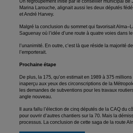
Un regroupement initié par le conseiller municipal d
Marina Larouche, alignait aussi les deux députés féd
et André Harvey.
Malgré la conclusion du sommet qui favorisait Alma–La B
Saguenay où l’idée d’une route à quatre voies dans le
l’unanimité. En outre, c’est là que réside la majorité 
l’emporterait.
Prochaine étape
De plus, la 175, qu’on estimait en 1989 à 375 millions 
inaperçu aux yeux des circonscriptions de la Métropole
les demandes de subventions pour les travaux routie
angle nouveau.
Il aura fallu l’élection de cinq députés de la CAQ du c
pour ouvrir d’autres chantiers sur la 70. Mais la démis
processus. La conclusion de cette saga de la route A