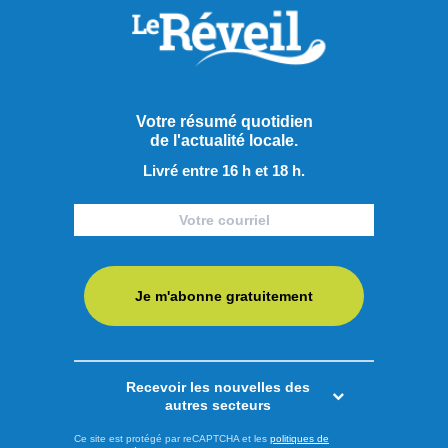
Votre résumé quotidien
de l'actualité locale.
Livré entre 16 h et 18 h.
Je m'abonne gratuitement
Publié à 9h00
Niveaux d’eau dans la région
Recevoir les nouvelles des
autres secteurs
: Rio Tinto dit avoir le plein
Ce site est protégé par reCAPTCHA et les
politiques de