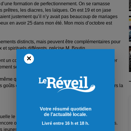
re d’une formation de perfectionnement. On se ramasse
 prêtres, les diacres, les laïques. On est 19 et on jase
isaient justement qu’il n’y avait pas beaucoup de mariages
 peux en avoir 25 dans mon été. Mon mois d’octobre est
énements distincts, mais peuvent être complémentaires pour
et spirituels différents, précise M. Boutin.
×
nt un cours de préparation au mariage, ce qui fait reculer
ent se faire dire quoi faire lors de la cérémonie. »
e même quelques formalités à respecter, celle-ci peut être
 goûts et les convictions des époux, que ce soit à travers la
Votre résumé quotidien
de l'actualité locale.
elle le mariage serait une pratique révolue. Il spécifie
encore organisé et surtout encore voulu chez les couples.
Livré entre 16 h et 18 h.
les jeunes amoureux de l’époque moderne.