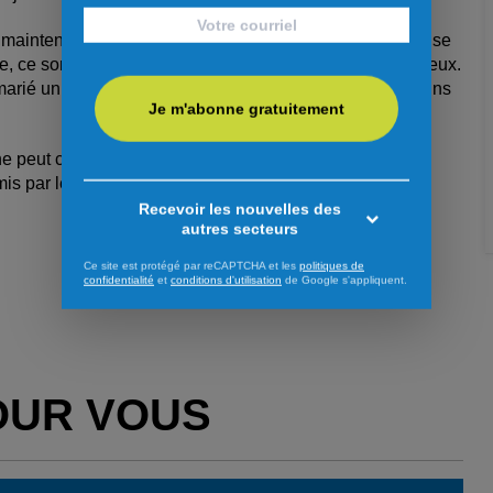
y a maintenant beaucoup moins de jeunes qui décident de se
e, ce sont des couples avec 10 ans de relation derrière eux.
marié un couple de 85 ans et un autre à la maison de soins
Je m'abonne gratuitement
e peut conduire une cérémonie civile jusqu’à trois fois
s par le directeur de l’état civil.
Recevoir les nouvelles des
autres secteurs
Ce site est protégé par reCAPTCHA et les
politiques de
confidentialité
et
conditions d'utilisation
de Google s'appliquent.
OUR VOUS