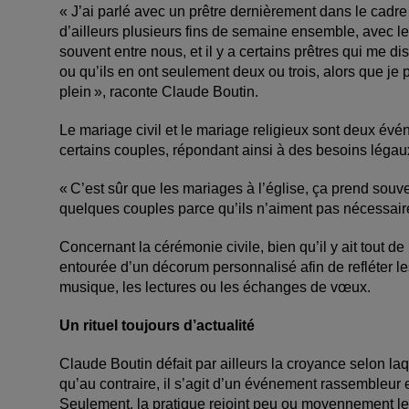
« J’ai parlé avec un prêtre dernièrement dans le cad
d’ailleurs plusieurs fins de semaine ensemble, avec les
souvent entre nous, et il y a certains prêtres qui me d
ou qu’ils en ont seulement deux ou trois, alors que je
plein », raconte Claude Boutin.
Le mariage civil et le mariage religieux sont deux év
certains couples, répondant ainsi à des besoins légaux 
« C’est sûr que les mariages à l’église, ça prend souve
quelques couples parce qu’ils n’aiment pas nécessairem
Concernant la cérémonie civile, bien qu’il y ait tout d
entourée d’un décorum personnalisé afin de refléter les
musique, les lectures ou les échanges de vœux.
Un rituel toujours d’actualité
Claude Boutin défait par ailleurs la croyance selon laqu
qu’au contraire, il s’agit d’un événement rassembleur 
Seulement, la pratique rejoint peu ou moyennement 