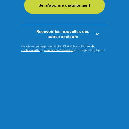
Je m'abonne gratuitement
plateforme tournent autour de l’économie, du coût de la vie,
de l’identité et de l’environnement. En présence des ...
LIRE LA SUITE
Recevoir les nouvelles des
autres secteurs
Actualités
Ce site est protégé par reCAPTCHA et les
politiques de
confidentialité
et
conditions d'utilisation
de Google s'appliquent.