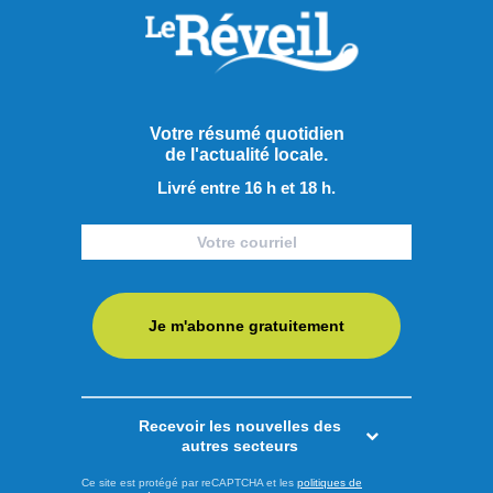
originaires de la région, lance officiellement son nouvel
album, Jazz Fusion, ce jeudi 6 août. Les sonorités
électriques, les improvisations et les solos expressifs y sont
à l'honneur. Pour souligner cette sortie, le groupe offrira une
Votre résumé quotidien
prestation gratuite en direct au O'Malley's Pub irlandais, sur
de l'actualité locale.
...
Livré entre 16 h et 18 h.
LIRE LA SUITE
Actualités
Je m'abonne gratuitement
Recevoir les nouvelles des
autres secteurs
Ce site est protégé par reCAPTCHA et les
politiques de