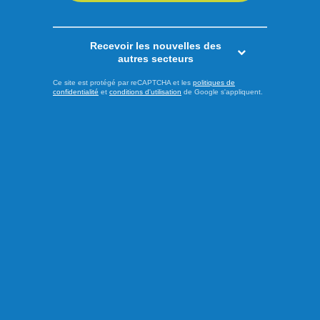
LIRE LA SUITE
Recevoir les nouvelles des
autres secteurs
Sports
Ce site est protégé par reCAPTCHA et les
politiques de
confidentialité
et
conditions d'utilisation
de Google s'appliquent.