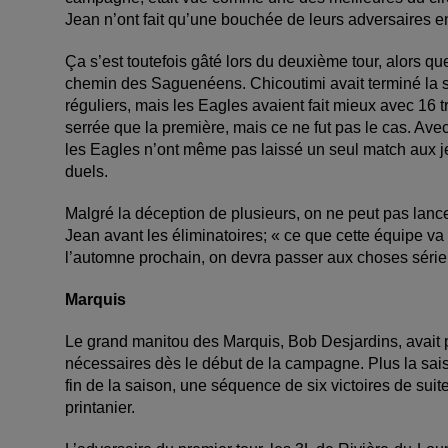
Jean n’ont fait qu’une bouchée de leurs adversaires en
Ça s’est toutefois gâté lors du deuxième tour, alors qu
chemin des Saguenéens. Chicoutimi avait terminé la s
réguliers, mais les Eagles avaient fait mieux avec 16 
serrée que la première, mais ce ne fut pas le cas. Ave
les Eagles n’ont même pas laissé un seul match aux j
duels.
Malgré la déception de plusieurs, on ne peut pas lance
Jean avant les éliminatoires; « ce que cette équipe v
l’automne prochain, on devra passer aux choses séri
Marquis
Le grand manitou des Marquis, Bob Desjardins, avait 
nécessaires dès le début de la campagne. Plus la sais
fin de la saison, une séquence de six victoires de suite
printanier.