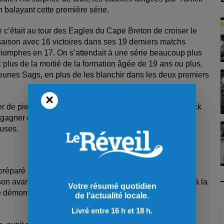
 balayant cette première série.
e c’était au tour des Eagles du Cape Breton de croiser le
aison avec 16 victoires dans ses 19 derniers matchs
triomphes en 17. On s’attendait à une série beaucoup plus
c plus de la moitié de la formation âgée de 19 ans ou plus,
eunes Sags, en plus de les blanchir dans les deux premiers
×
r de pierres sur cette jeune équipe. Comme l’a dit Yanick
a gagner cette année ne sera que du bonus. » Mais dès
euses.
préparé une équipe très tôt en faisant les mouvements
on avançait, plus la chimie se faisait remarquer. Même à la
Votre résumé quotidien
 démontrait que Jonquière allait être prêt pour le tournoi
de l'actualité locale.
Livré entre 16 h et 18 h.