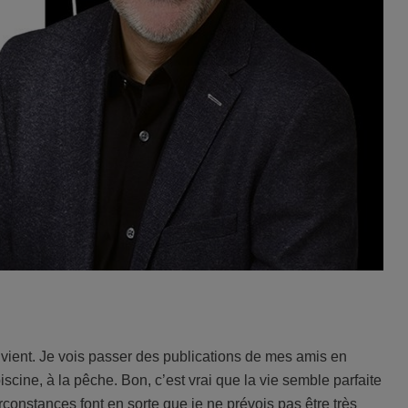
 vient. Je vois passer des publications de mes amis en
scine, à la pêche. Bon, c’est vrai que la vie semble parfaite
rconstances font en sorte que je ne prévois pas être très