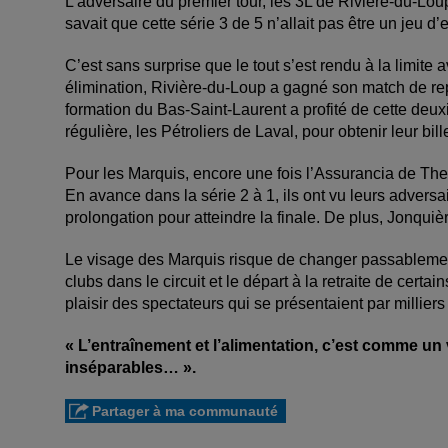
L’adversaire du premier tour, les 3L de Rivière-du-Lou
savait que cette série 3 de 5 n’allait pas être un jeu d’
C’est sans surprise que le tout s’est rendu à la limite
élimination, Rivière-du-Loup a gagné son match de repê
formation du Bas-Saint-Laurent a profité de cette deu
régulière, les Pétroliers de Laval, pour obtenir leur bill
Pour les Marquis, encore une fois l’Assurancia de The
En avance dans la série 2 à 1, ils ont vu leurs adversa
prolongation pour atteindre la finale. De plus, Jonquiè
Le visage des Marquis risque de changer passablemen
clubs dans le circuit et le départ à la retraite de certai
plaisir des spectateurs qui se présentaient par millier
« L’entraînement et l’alimentation, c’est comme un 
inséparables… ».
Partager à ma communauté