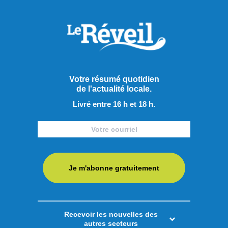
Notre-Dame du Saguenay
finaliste
La Municipalité de Rivière-Éternité peut se réjouir : le projet
de stabilisation de la statue Notre-Dame du Saguenay
figure parmi les finalistes des Prix d’excellence du Conseil
Votre résumé quotidien
du patrimoine religieux du Québec (CPRQ). Le projet est en
de l'actualité locale.
lice dans les catégories Restauration et Prix du public.
Livré entre 16 h et 18 h.
Perchée sur le cap Trinité, la statue Notre-Dame du ...
LIRE LA SUITE
Actualités
Je m'abonne gratuitement
Recevoir les nouvelles des
autres secteurs