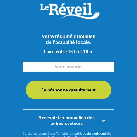
Votre résumé quotidien
de l'actualité locale.
Livré entre 16 h et 18 h.
Je m'abonne gratuitement
Publié à 14h00
Le PQ promet d’améliorer
Recevoir les nouvelles des
l’accès aux soins et au
autres secteurs
transport en région
Ce site est protégé par Turnstile. La
politique de confidentialité