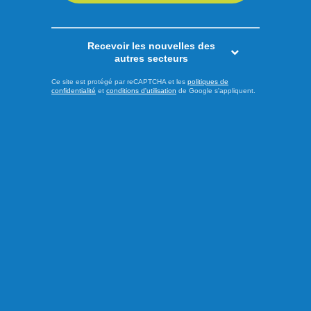
Recevoir les nouvelles des
autres secteurs
Publié hier à 13h00
Ce site est protégé par reCAPTCHA et les
politiques de
confidentialité
et
conditions d'utilisation
de Google s'appliquent.
Les psychiatres pressent les
partis à prendre position
À l’approche de l’élection provinciale du 5 octobre prochain,
l’Association des médecins psychiatres du Québec (AMPQ)
lance un appel aux formations politiques : faire de la santé
mentale une priorité incontournable de la prochaine
campagne électorale. En dévoilant sa plateforme Santé
mentale 2026 sous le thème « La santé mentale ne prend
pas de ...
LIRE LA SUITE