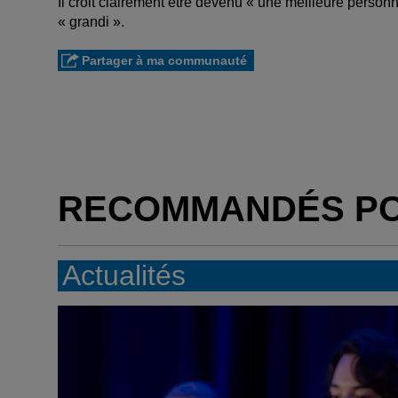
Il croit clairement être devenu « une meilleure perso
« grandi ».
Partager à ma communauté
RECOMMANDÉS P
Actualités