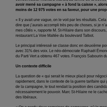
avoir mené sa campagne « à fond la caisse », alors
moins de 12 975 votes en sa faveur, pour une prop
« Il y avait une vague, on le voit par les résultats. Cel
dire que j’aurais accompli très peu de choses, si je n’
mes côtés », rapporte M. St-Hilaire dans son discours, c
restaurant La Voie Maltée du boulevard Talbot.
Le principal intéressé se classe donc en deuxième posi
avec 31% des voix. Le néo-démocrate Raphaël Émond 
du Parti Vert a obtenu 467 votes. François Sabourin d
Un contexte difficile
La question de « qui serait le mieux placé pour négoc
rapidement, dans le contexte de la guerre tarifaire qui
de la campagne, le tout rendait la position des candidat
nécessairement le pouvoir. Marc St-Hilaire ne le cache
des libéraux.