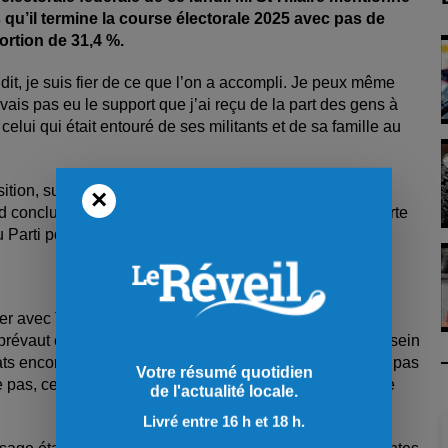
 qu’il termine la course électorale 2025 avec pas de
ortion de 31,4 %.
a dit, je suis fier de ce que l’on a accompli. Je peux même
avais pas eu le support que j’ai reçu de la part des gens à
elui qui était entouré de ses militants et de sa famille au
e
tion, suivi du libéral Stéphane Proulx, qui a terminé 3
×
conclut sa course avec 975 votes, alors qu’Yves Laporte
u Parti populaire ferme la marche avec 335 votes.
ier avec Trump » est entrée dans les débats assez
 prévaut entre les États-Unis et le Canada. Toutefois, au sein
s encore plus difficile, un enjeu sur lequel ils n’avaient pas
Votre résumé quotidien
 pas, cette question est la raison de la montée en flèche
de l'actualité locale.
Livré entre 16 h et 18 h.