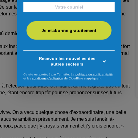
 était complètement occulté par les tarifs et les craintes
tée sur la peur. Un délai nous a quand même permis de
teformes. On est les seuls à avoir présenter une plateforme
Je m'abonne gratuitement
36 derniers jours bénéficiera à Richard Martel.
x inspireront M. Martel, pour qu’il puisse porter haut et fort
portant au bout de la ligne », assure l’ex-directeur du journal
Recevoir les nouvelles des
autres secteurs
Ce site est protégé par Turnstile. La
politique de confidentialité
et les
conditions d'utilisation
de Cloudflare s'appliquent.
à l’élection pour Marc St-Hilaire, qui ne regrette pas du tout
ne, étant encore trop tôt pour se prononcer sur ses futurs
ivre. On a vécu quelque chose d’extraordinaire, une belle
ai aucune ambition présentement. Je me suis lancé là-
oix, parce que j’y croyais vraiment et j’y crois encore. »