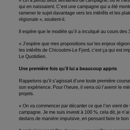
« On a perdu deux semaines de campagne, où le message
qui en naissaient. C’est une campagne qui a été mon
ramener le sujet davantage vers les intérêts et les pla
régionale », soutient-il.
Il espère que le modèle qu’il a inculqué au cours des 
« J’espère que mes propositions sur les enjeux régionau
les intérêts de Chicoutimi-Le Fjord, c’est ça qui est im
Le Quotidien.
Une première fois qu’il lui a beaucoup appris
Rappelons qu’il s’agissait d’une toute première course 
son expérience. Pour l’heure, il verra où l’avenir le mè
projets.
« On va commencer par décanter ce que l’on vient de v
campagne. Je me suis investi à 100 %, cela dit, je n’
dedans de manière impulsive, en pensant faire le bon ch