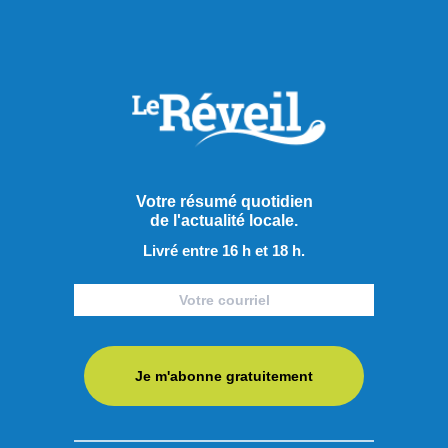
quartier Saint-Sauveur à Québec, en 2003.
Actuellement, l’organisme offre des activités et des services
à plus de 1500 jeunes à Montréal, Val-d’Or, Sherbrooke,
Laval, Manawan, Longueuil et en Inde.
« L’important, c’est que ça ne vient pas par obligation. Ça
vient du cœur. »
Votre résumé quotidien
Partager à ma communauté
de l'actualité locale.
Livré entre 16 h et 18 h.
RECOMMANDÉS POUR VOUS
Sports
Je m'abonne gratuitement