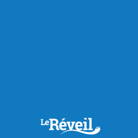
Publié hier à 9h44
Alerte à la chaleur au
Saguenay : jusqu’à 31 °C
attendus aujourd'hui
La région du Saguenay est sous le coup d’un avertissement
de chaleur émis par Environnement Canada, alors qu’une
période de températures élevées s’installe pour les
prochains jours. Le mercure devrait atteindre entre 29 et 31
°C aujourd’hui, tandis que les températures nocturnes ne