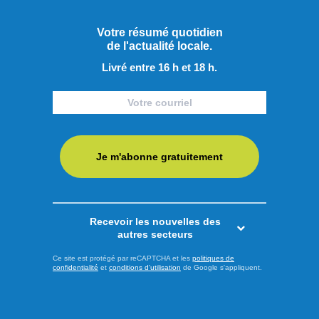
descendront pas sous les 18 °C. Un tel avertissement est
diffusé ...
Votre résumé quotidien
de l'actualité locale.
LIRE LA SUITE
Livré entre 16 h et 18 h.
Faits divers
Je m'abonne gratuitement
Recevoir les nouvelles des
autres secteurs
Ce site est protégé par reCAPTCHA et les
politiques de
confidentialité
et
conditions d'utilisation
de Google s'appliquent.