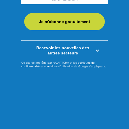
Boivin dans une récente séance du conseil de ville, les
centres-villes du territoire grossissent leurs effectifs dans le
Je m'abonne gratuitement
but de vitaliser ces moteurs économiques. C’est pourquoi
63 artistes locaux ont été recrutés pour animer les cinq
centres-villes, du début de l’été jusqu'à sa terminaison en ...
Recevoir les nouvelles des
LIRE LA SUITE
autres secteurs
Ce site est protégé par reCAPTCHA et les
politiques de
confidentialité
et
conditions d'utilisation
de Google s'appliquent.
Culture