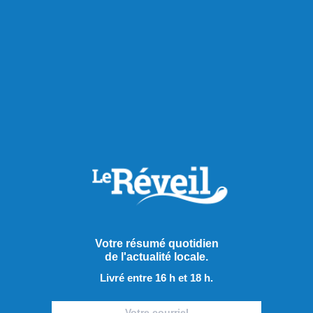
Publié hier à 6h37
63 artistes régionaux dans
Votre résumé quotidien
de l'actualité locale.
les centres-villes de
Livré entre 16 h et 18 h.
Saguenay
À l’image de ce qu’avait promis le maire de Saguenay Luc