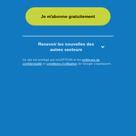
Josée, située à Arvida, fermera prochainement ses portes.
L'annonce a été faite au cours de la fin de semaine par
Je m'abonne gratuitement
l'entreprise dans une publication diffusée sur Facebook.
Dans son message, la propriétaire de la boutique, Émilie
Gauthier, explique avoir pris cette difficile décision en ...
Recevoir les nouvelles des
LIRE LA SUITE
autres secteurs
Ce site est protégé par reCAPTCHA et les
politiques de
confidentialité
et
conditions d'utilisation
de Google s'appliquent.
Économie