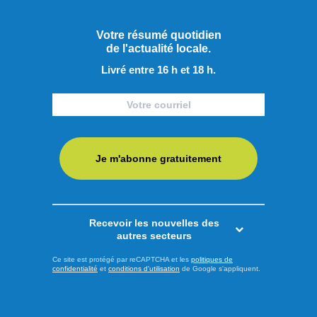
Votre résumé quotidien
de l'actualité locale.
Livré entre 16 h et 18 h.
Publié hier à 12h00
Je m'abonne gratuitement
Près de 10 M$ pour préparer
l'exploitation du phosphate
Recevoir les nouvelles des
Le gouvernement fédéral injecte près de 5 millions de
autres secteurs
dollars dans le développement des infrastructures liées au
Ce site est protégé par reCAPTCHA et les
politiques de
gisement de phosphate Bégin-Lamarche, au Saguenay-
confidentialité
et
conditions d'utilisation
de Google s'appliquent.
Lac-Saint-Jean L'annonce a été faite aujourd'hui par
Ressources naturelles Canada qui accorde à First