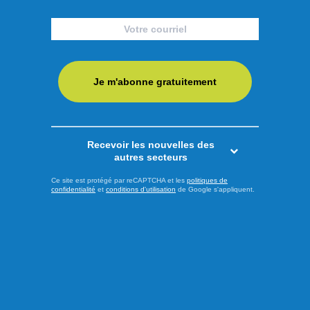
par le coût de la vie
C’est le coût de la vie qui a fait en sorte que Raphaël
Émond tente à nouveau sa chance comme candidat du
Nouveau Parti démocratique (NPD) dans la circonscription
Je m'abonne gratuitement
de Chicoutimi-Le Fjord. Il mène donc une seconde
campagne fédérale en un peu plus d’un an. Invité aux
micros du 92,5 dans le cadre de l’émission « Réveillez-
Recevoir les nouvelles des
Vous », Raphaël Émond a ...
autres secteurs
LIRE LA SUITE
Ce site est protégé par reCAPTCHA et les
politiques de
confidentialité
et
conditions d'utilisation
de Google s'appliquent.
Actualités