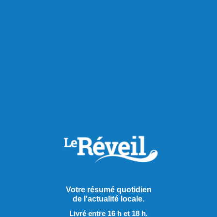
Votre résumé quotidien
Publié à 15h59
de l'actualité locale.
Le candidat du NPD interpellé
Livré entre 16 h et 18 h.