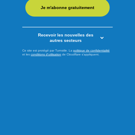
candidat péquiste dans la circonscription des Îles-de-la-
Je m'abonne gratuitement
Madeleine, Joël Arseneau, ont dévoilé ce vendredi deux
engagements visant à mieux répondre aux besoins des
citoyens vivant en ...
Recevoir les nouvelles des
LIRE LA SUITE
autres secteurs
Ce site est protégé par Turnstile. La
politique de confidentialité
et les
conditions d'utilisation
de Cloudflare s'appliquent.
Actualités