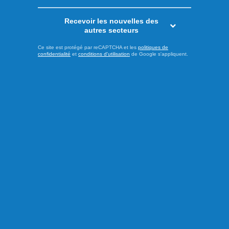
Recevoir les nouvelles des
autres secteurs
Ce site est protégé par reCAPTCHA et les
politiques de
confidentialité
et
conditions d'utilisation
de Google s'appliquent.
Publié hier à 15h59
Le candidat du NPD interpellé
par le coût de la vie
C’est le coût de la vie qui a fait en sorte que Raphaël
Émond tente à nouveau sa chance comme candidat du
Nouveau Parti démocratique (NPD) dans la circonscription
de Chicoutimi-Le Fjord. Il mène donc une seconde
campagne fédérale en un peu plus d’un an. Invité aux
micros du 92,5 dans le cadre de l’émission « Réveillez-
Vous », Raphaël Émond a ...
LIRE LA SUITE