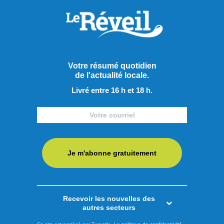
Votre résumé quotidien
de l'actualité locale.
Livré entre 16 h et 18 h.
Je m'abonne gratuitement
Publié hier à 12h00
Recevoir les nouvelles des
autres secteurs
Seize artistes en route vers la