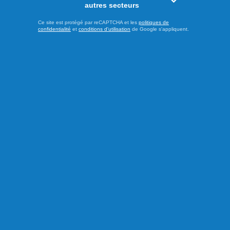
autres secteurs
Ce site est protégé par reCAPTCHA et les
politiques de
confidentialité
et
conditions d'utilisation
de Google s'appliquent.
Partager à ma communauté
RECOMMANDÉS POUR VOUS
Actualités