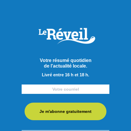
Publié hier à 9h44
Alerte à la chaleur au
Saguenay : jusqu’à 31 °C
attendus aujourd'hui
La région du Saguenay est sous le coup d’un avertissement
Votre résumé quotidien
de chaleur émis par Environnement Canada, alors qu’une
de l'actualité locale.
période de températures élevées s’installe pour les
Livré entre 16 h et 18 h.
prochains jours. Le mercure devrait atteindre entre 29 et 31
°C aujourd’hui et demeurer à ces niveaux jusqu’à vendredi,
tandis que les températures nocturnes ne descendront pas
sous ...
Je m'abonne gratuitement
LIRE LA SUITE