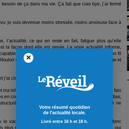
 besoin de ça dans ma vie. Ça fait que ciao bye, j’ai fermé
évu: je suis devenue moins stressée, moins anxieuse face à
 l’actualité, ce qui en reste en fait, fatigue plus qu’elle
est la façon dont elle est servie. La vraie actualité informe,
 capable de la recevoir. Mais quand elle apparait sur mon fil
×
ouloir numérique où tout un chacun devient expert, juge et
et j’ai choisi de ne plus m’imposer ça.
 ma relation avec l’information est redevenue saine. Je fais
rées en commençant, évidemment, par celle de Trium Médias,
 structurée, surtout sans lire d’opinions agressives qui ne
Votre résumé quotidien
de l'actualité locale.
Livré entre 16 h et 18 h.
dans le vacarme. Mon sevrage de Facebook se passe donc
s plus m’a permis de venir à bout de la pile de livres qui