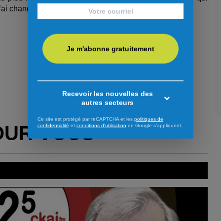
J’ai changé de fil pour un pas mal moins mêlant.
Je m'abonne gratuitement
Recevoir les nouvelles des
autres secteurs
Ce site est protégé par reCAPTCHA et les
politiques de
OUR VOUS
confidentialité
et
conditions d'utilisation
de Google s'appliquent.