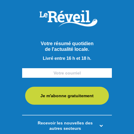
Le manque de signalements aurait été la cause de la mort
d’une sexagénaire sur la route 172, selon le rapport du
coroner Martin Côté. Son rapport recommande l’installation
de panneaux de signalisation ainsi que le dégagement de
la végétation pour améliorer la sécurité dans ce secteur.
Selon le Quotidien, le coroner s’est penché sur les
Votre résumé quotidien
de l'actualité locale.
événements ...
Livré entre 16 h et 18 h.
LIRE LA SUITE
Faits divers
Je m'abonne gratuitement
Recevoir les nouvelles des
autres secteurs