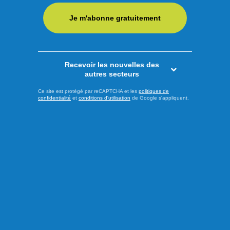
Je m'abonne gratuitement
Recevoir les nouvelles des
autres secteurs
Ce site est protégé par reCAPTCHA et les
politiques de
confidentialité
et
conditions d'utilisation
de Google s'appliquent.
Publié le 4 août 2026
63 artistes régionaux dans
les centres-villes de
Saguenay
À l’image de ce qu’avait promis le maire de Saguenay Luc
Boivin dans une récente séance du conseil de ville, les
centres-villes du territoire grossissent leurs effectifs dans le
but de vitaliser ces moteurs économiques. C’est pourquoi