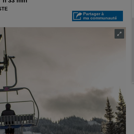
7 h 33 min
STE
Partager à
ma communauté