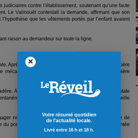
rs judiciaires contre l’établissement, soutenant qu’une faute
ent. Le Valinouët contestait la demande, affirmant que son
 l’hypothèse que les vêtements portés par l’enfant avaient
nant raison au demandeur sur toute la ligne.
×
liale. Après quelques descentes dans la pente-école, le père
 mécanique de type T-bar. Il s’agissait de la première
adère. À environ quinze mètres du sommet, le père constate
entanément sa position pour aller récupérer une bouteille
Votre résumé quotidien
ager normalement, mais l’enfant n’est pas en mesure de
de l'actualité locale.
ce du poids du père sur la barre, la structure de la remontée
Livré entre 16 h et 18 h.