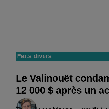
Faits divers
Le Valinouët condam
12 000 $ après un a