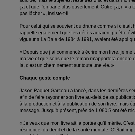
suicide, mais le sujet est resté très discret dans mon
ça et que j’en parle plus ouvertement. Outre ça, il y a 
pas lâcher », insiste-t-il.
Pour celui qui se souvient du drame comme si c’était hie
rappelle également que les décès auraient pu être évit
vigueur à La Baie de 1984 à 1991, avaient été appliq
« Depuis que j’ai commencé à écrire mon livre, je me 
ma vie et que sens que le roman m’apportera encore da
là, c’est un cheminement sur toute une vie. »
Chaque geste compte
Jason Paquet-Garceau a lancé, dans les dernières se
afin de faire rayonner son livre au-delà de sa publicati
à la production et à la publication de son livre, mais é
message. Jusqu’à présent, près de 1 080 $ ont été ré
« Je veux que mon livre ait la portée qu’il mérite. C’e
résilience, du deuil et de la santé mentale. C’était im