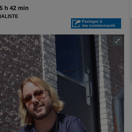
5 h 42 min
NALISTE
Partager à
ma communauté