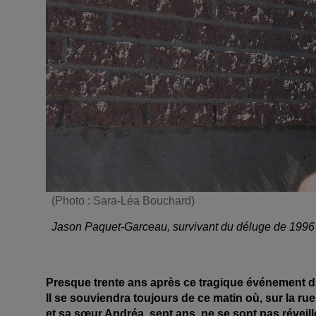
(Photo : Sara-Léa Bouchard)
Jason Paquet-Garceau, survivant du déluge de 1996 
Presque trente ans après ce tragique événement du
Il se souviendra toujours de ce matin où, sur la ru
et sa sœur Andréa, sept ans, ne se sont pas réveill