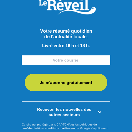
de chaleur émis par Environnement Canada, alors qu’une
période de températures élevées s’installe pour les
prochains jours. Le mercure devrait atteindre entre 29 et 31
°C aujourd’hui et demeurer à ces niveaux jusqu’à vendredi,
Votre résumé quotidien
tandis que les températures nocturnes ne descendront pas
de l'actualité locale.
sous ...
Livré entre 16 h et 18 h.
LIRE LA SUITE
Faits divers
Je m'abonne gratuitement
Recevoir les nouvelles des
autres secteurs
Ce site est protégé par reCAPTCHA et les
politiques de
confidentialité
et
conditions d'utilisation
de Google s'appliquent.