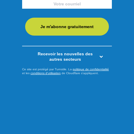
Grande Finale Desjardins
Les noms des finalistes de l’édition 2026 du Festival de la
chanson de Saint-Ambroise ont été dévoilés à l’issue de la
Je m'abonne gratuitement
dernière demi-finale présentée jeudi soir à l’Amphithéâtre
Marcel-Claveau. Le jury a complété sa sélection en vue de
la Grande Finale Desjardins, qui se tiendra le samedi 8
Recevoir les nouvelles des
août à 19 h 30. Après plusieurs jours de compétition, ...
autres secteurs
LIRE LA SUITE
Ce site est protégé par Turnstile. La
politique de confidentialité
et les
conditions d'utilisation
de Cloudflare s'appliquent.
Culture