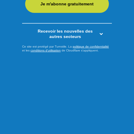
Je m'abonne gratuitement
Recevoir les nouvelles des
autres secteurs
Ce site est protégé par Turnstile. La
politique de confidentialité
et les
conditions d'utilisation
de Cloudflare s'appliquent.
Publié à 14h00
Le PQ promet d’améliorer
l’accès aux soins et au
transport en région
Alors que le déclenchement de la campagne électorale
pour l'élection québécoise du 5 octobre approche, le chef
du Parti Québécois (PQ), Paul St-Pierre-Plamondon, et le
candidat péquiste dans la circonscription des Îles-de-la-