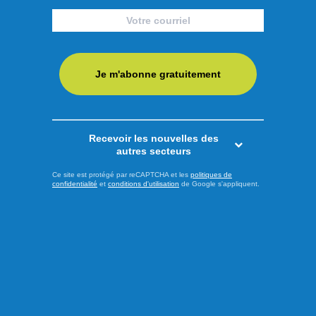
Voyageurs, les Diamants
sont trop forts
Les Diamants de Québec ont démontré une fois de plus
Je m'abonne gratuitement
pourquoi ils trônent au sommet du classement général du
circuit de baseball junior élite québécois. La formation de la
capitale nationale a battu facilement les Voyageurs de
Jonquière 10 à 2 mardi soir au stade Richard-Desmeules.
Recevoir les nouvelles des
autres secteurs
Le partant des locaux, Olivier Sanschagrin, connaît un rare
...
Ce site est protégé par reCAPTCHA et les
politiques de
confidentialité
et
conditions d'utilisation
de Google s'appliquent.
LIRE LA SUITE
Sports