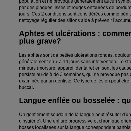
population et ne provoque généralement aucun symptô
par des plaques lisses et rouges entourées de bordure
jours. Ces 2 conditions sont considérées comme bénig
nettoyage régulier des sillons aide à prévenir l'accumu
Aphtes et ulcérations : commen
plus grave?
Les aphtes sont de petites ulcérations rondes, doulour
généralement en 7 à 14 jours sans intervention. Le str
mineurs (morsure, appareil dentaire) en sont les cause
persiste au-delà de 3 semaines, qui ne provoque pas d
examinée par un dentiste. Ce type de lésion peut être 
buccal.
Langue enflée ou bosselée : qu
Un gonflement soudain de la langue peut résulter d'un
d'hygiène). Une enflure progressive et chronique orie
bosses localisées sur la langue correspondent parfois 