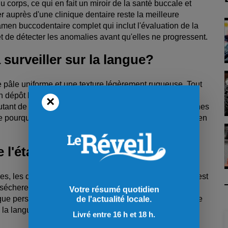
corps, ce qui en fait un miroir de la santé buccale et
er auprès d'une clinique dentaire reste la meilleure
amen buccodentaire complet qui inclut l'évaluation de la
 de détecter les anomalies avant qu'elles ne progressent.
 surveiller sur la langue?
pâle uniforme et une texture légèrement rugueuse. Tout
Un dépôt blanc épais, des taches rouges localisées, des
×
autant de signaux que quelque chose a changé. Ces signes
ue pourquoi ils passent souvent inaperçus sans un examen
e l'état général de la bouche?
, les dents et la salive. Lorsque l'un de ces éléments est
e sécheresse buccale prolongée modifie sa texture. Une
Votre résumé quotidien
ue persistant. Un déséquilibre de la flore bactérienne se
de l'actualité locale.
e la langue. Observer sa langue régulièrement revient à
Livré entre 16 h et 18 h.