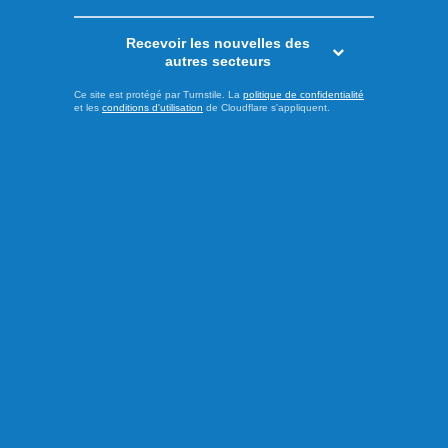
Recevoir les nouvelles des
autres secteurs
Publié hier à 14h00
Ce site est protégé par Turnstile. La
politique de confidentialité
et les
conditions d'utilisation
de Cloudflare s'appliquent.
Le PQ promet d’améliorer
l’accès aux soins et au
transport en région
Alors que le déclenchement de la campagne électorale
pour l'élection québécoise du 5 octobre approche, le chef
du Parti Québécois (PQ), Paul St-Pierre-Plamondon, et le
candidat péquiste dans la circonscription des Îles-de-la-
Madeleine, Joël Arseneau, ont dévoilé ce vendredi deux
engagements visant à mieux répondre aux besoins des
citoyens vivant en ...
LIRE LA SUITE