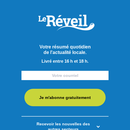
Votre résumé quotidien
de l'actualité locale.
Livré entre 16 h et 18 h.
Je m'abonne gratuitement
Publié à 13h00
L’Ultra-Trail du Fjord s’élance
Recevoir les nouvelles des
autres secteurs