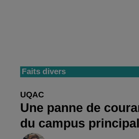
Faits divers
UQAC
Une panne de couran
du campus principa