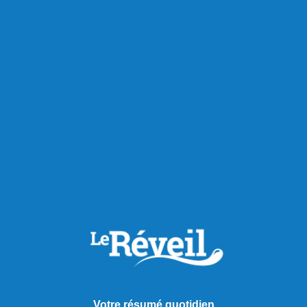
« C’est une protéine intergénérationnelle, qui répond aussi
aux habitudes de certains nouveaux arrivants qui ne
consomment pas de porc ou de bœuf », note-t-il.
Alors que de nouvelles enchères de quotas sont à prévoir,
les perspectives demeurent positives pour la région.
« Ce n’est pas terminé. On pourrait même tripler la
production. Et contrairement à d’autres productions
agricoles, le poulet fait consensus », conclut le président
des Éleveurs de volailles.
Partager à ma communauté
RECOMMANDÉS POUR VOUS
Votre résumé quotidien