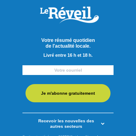
Votre résumé quotidien
de l'actualité locale.
Livré entre 16 h et 18 h.
Je m'abonne gratuitement
Publié le 5 août 2026
Recevoir les nouvelles des
autres secteurs
Près de 10 M$ pour préparer